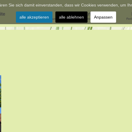
ren Sie sich damit einverstanden, dass wir Cookies verwenden, um Ihn
ite
Kuschelnest
Warft-Idyll
alle akzeptieren
alle ablehnen
Anpassen
...die kleine Ferienwohnung
...die bequeme Ferienwohnung
Fer