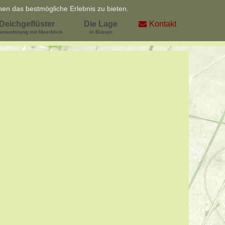
en das bestmögliche Erlebnis zu bieten.
Deichgeflüster
Die Lage
Kontakt
ienwohnung mit Meerblick
in Büsum