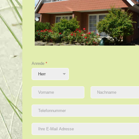
Anrede
*